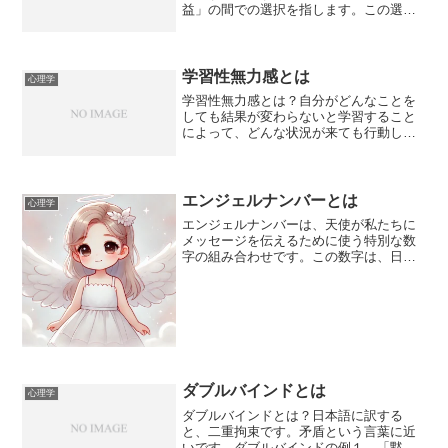
益」の間での選択を指します。この選択
は、経済学や心理学の分野で重要なテー
マとなっており、私たちの行動や意思決
定に深く関わっています。⸻異時点
間の選択とは？「異時点間の選...
学習性無力感とは
心理学
学習性無力感とは？自分がどんなことを
しても結果が変わらないと学習すること
によって、どんな状況が来ても行動しな
くなることのことです。セリグマンの犬
を使った実験が有名ですね。では人間の
実際の生活に当てはめると、具体的には
どんなことがあるでしょう...
エンジェルナンバーとは
心理学
エンジェルナンバーは、天使が私たちに
メッセージを伝えるために使う特別な数
字の組み合わせです。この数字は、日常
生活で繰り返し目にすることが多く、時
計の時間や車のナンバープレート、レシ
ートの金額など、さまざまな場面で現れ
ます。エンジェルナンバー...
ダブルバインドとは
心理学
ダブルバインドとは？日本語に訳する
と、二重拘束です。矛盾という言葉に近
いです。ダブルバインドの例１．「黙っ