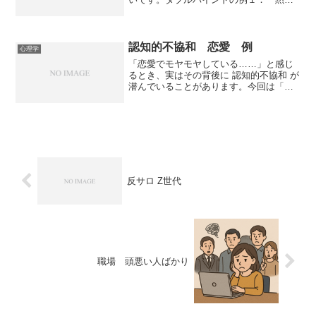
てないで何か言え！」と言われたから返
答したら「言い訳なんか聞きたくな
い！」と返されてしまったこと。２．
「なんで失敗したのかわかっている...
認知的不協和 恋愛 例
心理学
「恋愛でモヤモヤしている……」と感じ
るとき、実はその背後に 認知的不協和 が
潜んでいることがあります。今回は「認
知的不協和 恋愛 例」というキーワー
ドを意識して、恋愛における“気持ちと行
動のズレ”をわかりやすく解説します。読
んで「私にも当て...
反サロ Z世代
職場 頭悪い人ばかり