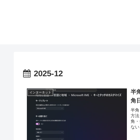
2025-12
半
インターネット
角
半角
方法
角・
ない