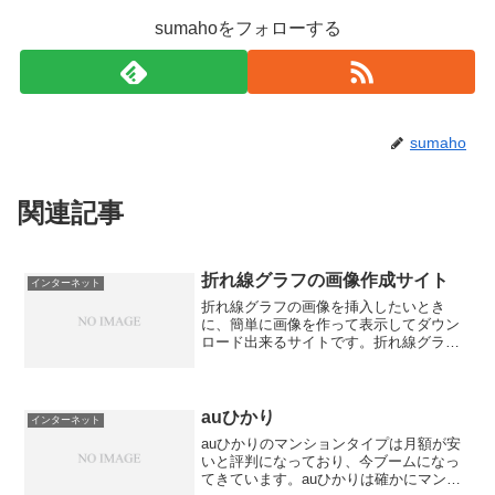
sumahoをフォローする
sumaho
関連記事
折れ線グラフの画像作成サイト
インターネット
折れ線グラフの画像を挿入したいとき
に、簡単に画像を作って表示してダウン
ロード出来るサイトです。折れ線グラフ
作成なかなかいい感じ。最小値が近いと
グラフが近似値になったりと細かいとこ
ろには少し手が届かないですが、手っ取
り早くグラフ画像を作りたい...
auひかり
インターネット
auひかりのマンションタイプは月額が安
いと評判になっており、今ブームになっ
てきています。auひかりは確かにマンシ