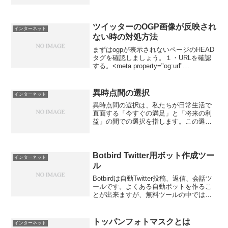
ョンタイプだと月額が2000円台、割引な
どをフル活用すれば月額1000円にまで落
とせるみたいですね。マイホームタイプ
だと最安値で...
ツイッターのOGP画像が反映され
インターネット
ない時の対処方法
まずはogpが表示されないページのHEAD
タグを確認しましょう。１・URLを確認
する。<meta property="og:url"
content="https://～～～" /><meta
property="og:image" con...
異時点間の選択
インターネット
異時点間の選択は、私たちが日常生活で
直面する「今すぐの満足」と「将来の利
益」の間での選択を指します。この選択
は、経済学や心理学の分野で重要なテー
マとなっており、私たちの行動や意思決
定に深く関わっています。⸻異時点
間の選択とは？「異時点間の選...
Botbird Twitter用ボット作成ツー
インターネット
ル
Botbirdは自動Twitter投稿、返信、会話ツ
ールです。よくある自動ボットを作るこ
とが出来ますが、無料ツールの中では高
性能で登録数も2000と多く、おすすめで
す。有料ならもっと高性能なツールもあ
りますが無料BOT作成ならボットバード
トッパンフォトマスクとは
インターネット
が...