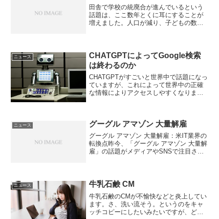
田舎で学校の統廃合が進んでいるという
話題は、ここ数年とくに耳にすることが
増えました。人口が減り、子どもの数が
少なくなるにつれて、小さな集落にある
学校はどうしても維持が難しくなりま
す。田舎 学校 統廃合の流れは止まらず、
多くの地域で「子どもが...
CHATGPTによってGoogle検索
ニュース
は終わるのか
CHATGPTがすごいと世界中で話題になっ
ていますが、これによって世界中の正確
な情報によりアクセスしやすくなりまし
た。そしてその精度や速度も日に日に正
確に、早くなっています。例えば
CHATGPTに「ヒカキンについて教えて」
グーグル アマゾン 大量解雇
と質問してみた答え...
ニュース
グーグル アマゾン 大量解雇：米IT業界の
転換点昨今、「グーグル アマゾン 大量解
雇」の話題がメディアやSNSで注目され
ています。AIへのシフトや広告収入の減
少など、背景には共通した環境変化があ
るようです。なぜ「グーグル アマゾン 大
量解雇...
牛乳石鹸 CM
ニュース
牛乳石鹸のCMが不愉快などと炎上してい
ます。さ、洗い流そう。というのをキャ
ッチコピーにしたいみたいですが、どう