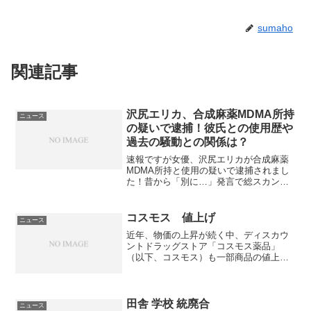
sumaho
関連記事
沢尻エリカ、合成麻薬MDMA所持
ニュース
の疑いで逮捕！彼氏との使用歴や
過去の騒動との関係は？
速報ですが女優、沢尻エリカが合成麻薬
MDMA所持と使用の疑いで逮捕されまし
た！昔から「別に…」発言で総スカンを
喰らい、広末涼子に続くプッツン女優と
して名を馳せた彼女ですが、とうとう薬
物にも手を出してしまったようですね。
コスモス 値上げ
ニュース
正直な所、やはり、とい...
近年、物価の上昇が続く中、ディスカウ
ントドラッグストア「コスモス薬品」
（以下、コスモス）も一部商品の値上げ
を実施しています。それでもなお、多く
の消費者がコスモスを選び続ける理由と
は何でしょうか。本記事では、「コスモ
ス 値上げ」の背景や影響、...
田舎 学校 統廃合
ニュース