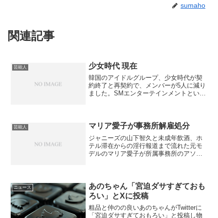
sumaho
関連記事
少女時代 現在
芸能人
韓国のアイドルグループ、少女時代が契
約終了と再契約で、メンバーが5人に減り
ました。SMエンターテインメントという
事務所ですが、メンバーのテヨン、ユ
ナ、ヒョヨン、サニー、ユリが再契約す
るそうです。この５人が残るみたいです
ね。スヨン、ソヒョン、...
マリア愛子が事務所解雇処分
芸能人
ジャニーズの山下智久と未成年飲酒、ホ
テル滞在からの淫行報道まで流れた元モ
デルのマリア愛子が所属事務所のアソビ
システムを解雇になりました。かつての
不祥事の報道で謝罪もしましたが、すぐ
に友人のスマホライブ配信に出ていて全
く反省の色が見えなかった...
あのちゃん「宮迫ダサすぎておも
ニュース
ろい」とXに投稿
粗品と仲のの良いあのちゃんがTwitterに
「宮迫ダサすぎておもろい」と投稿し物