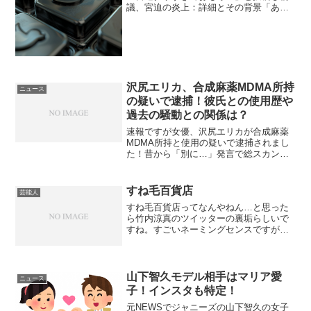
議、宮迫の炎上：詳細とその背景「あの
ちゃんと宮迫、霜降り明星の粗品達の炎
上というキーワードで検索すると、最近
の芸能界での様々なトラブルが浮かび上
がってきます。今...
沢尻エリカ、合成麻薬MDMA所持
ニュース
の疑いで逮捕！彼氏との使用歴や
過去の騒動との関係は？
速報ですが女優、沢尻エリカが合成麻薬
MDMA所持と使用の疑いで逮捕されまし
た！昔から「別に…」発言で総スカンを
喰らい、広末涼子に続くプッツン女優と
して名を馳せた彼女ですが、とうとう薬
物にも手を出してしまったようですね。
すね毛百貨店
芸能人
正直な所、やはり、とい...
すね毛百貨店ってなんやねん…と思った
ら竹内涼真のツイッターの裏垢らしいで
すね。すごいネーミングセンスですが、
ソーシャルメディアで熱愛発覚の事態に
焦ってアカウント消したそうです。ツイ
ッターやLINE、Facebookなど色々ありま
すけど使い方...
山下智久モデル相手はマリア愛
ニュース
子！インスタも特定！
元NEWSでジャニーズの山下智久の女子