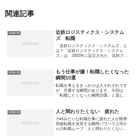
関連記事
近鉄ロジスティクス・システム
就職転職
ズ 転職
「近鉄ロジスティクス・システムズ」と
は？「近鉄ロジスティクス・システム
ズ」は、2002年に設立された、近鉄グル
ープの国内物流に特化した会社です。近
鉄エクスプレスグループの一員として、
高品質な輸送サービスやロジスティクス
もう仕事が嫌！転職したくなった
就職転職
サービスを中心に展開し...
瞬間10選
転職を考えるきっかけは人それぞれです
が、共通する瞬間があります。今回は
「転職したくなった瞬間10選」と題し
て、実際に多くの人が経験する場面を紹
介します。これを読むことで、自分の気
持ちに気づき、次の一歩を踏み出すヒン
人と関わりたくない 疲れた
就職転職
トになるかもしれません。1...
小峠みたいな転職仕事に疲れた人が限界
突破転職を決意する瞬間パワハラ上司か
らの転職ムーブ「人と関わりたくない
疲れた」と感じるとき、まずは「これは