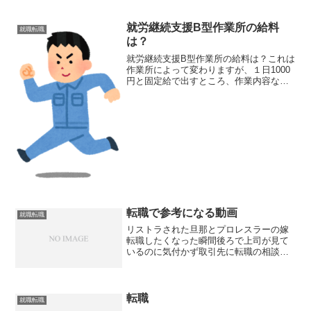
自分の心が休みを欲してるサインかもし
れない」と受け止めてみましょう。人と
の接触がしんどくなったり...
就労継続支援B型作業所の給料
就職転職
は？
就労継続支援B型作業所の給料は？これは
作業所によって変わりますが、１日1000
円と固定給で出すところ、作業内容など
にって変動する所などがあります。それ
だとわかりにくいので、平均値を見てみ
ましょう。全国の2018年度のB型作業所
の平均月額工賃...
転職で参考になる動画
就職転職
リストラされた旦那とプロレスラーの嫁
転職したくなった瞬間後ろで上司が見て
いるのに気付かず取引先に転職の相談を
する男性給料泥棒と言われた人の本音会
社での人間関係に悩みを抱えるサラリー
マン「取引先に転職の相談」を考える前
に押さえておきたいこと会...
転職
就職転職