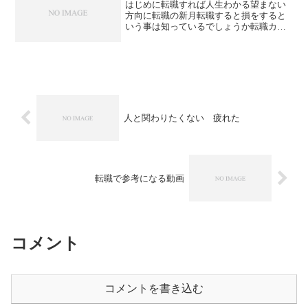
はじめに転職すれば人生わかる望まない
方向に転職の新月転職すると損をすると
いう事は知っているでしょうか転職カウ
ンセラーや転職支援外車等転職ビジネス
の関係者ほぼ全員が知っている日です。
だから40から50代以上の社会人が転職し
ていれば人生が変わっ...
人と関わりたくない 疲れた
転職で参考になる動画
コメント
コメントを書き込む