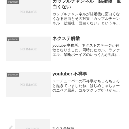
は早く復帰し...
カップルチャンネル 結婚後 面
youtuber
白くない
カップルチャンネルが結婚後に面白くな
くなる理由とその対策「カップルチャン
ネル 結婚後 面白くない」というキー
ワードで検索する人が増えています。こ
れは、結婚を機にカップルYouTuberの動
画が以前ほど面白く感じられなくなった
ネクステ解散
youtuber
と感じる視聴者が...
youtuber事務所、ネクストステージが解
散となりました。同時にヒカル、ラファ
エル、禁断ボーイズのいっくんが活動休
止とのことです。禁断ボーイズにいたっ
てはいっくんだけでなく、田中やモーリ
ーも動画投稿していません。一番の理由
はやっぱりVAL...
youtuber 不祥事
youtuber
ユーチューバーの不祥事がちょろちょろ
と起きていましたね。はじめしゃちょー
のニベア風呂、ゴルフクラブ折りからの
活動休止の流れは見事でした。ヒカルの
ように祭りくじのような過激な動画を作
れば再生数が稼げる、とふんで過激なこ
とをするユーチューバーや...
ネクステ解散