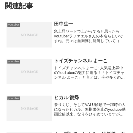
関連記事
田中生一
youtuber
急上昇ワードで上がってると思ったら
youtuberラファエルさんの本名らしいで
すね。元々は自衛隊に所属していて（今
は辞めてるっぽいです）その体をいつも
動画の最後で半裸の姿を晒してアピール
しているようですが…ナルシストっぽい
ですね＾＾；fac...
トイズチャンネル よーこ
youtuber
トイズチャンネル よーこ: 人気急上昇中
のYouTuberの魅力に迫る！「トイズチャ
ンネル よーこ」と言えば、今や多くのフ
ァンに愛される人気YouTuberとして知ら
れています。よーこさんの動画は、彼女
の明るい性格とユーモア溢れるコンテン
ツ...
ヒカル 復帰
youtuber
祭りくじ、そしてVALU騒動で一躍時の人
になったヒカル。無期限休止のyoutube動
画投稿以来、なりをひそめていますが年
内に復帰したい、という意向が本人たち
にはあるそうです。これまたネクストス
テージでよくコラボしていたラファエル