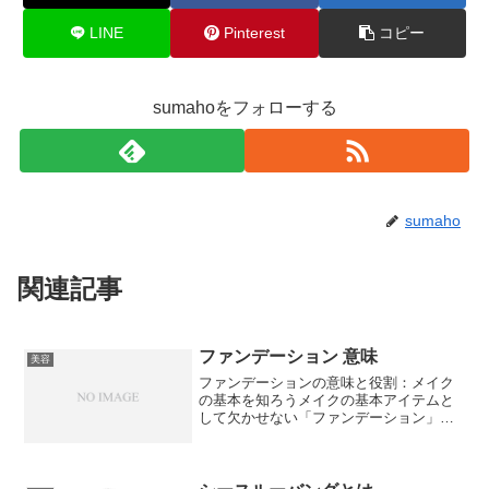
LINE
Pinterest
コピー
sumahoをフォローする
sumaho
関連記事
ファンデーション 意味
美容
ファンデーションの意味と役割：メイク
の基本を知ろうメイクの基本アイテムと
して欠かせない「ファンデーション」。
その役割や種類、選び方について詳しく
解説します。ファンデーションとは？
「ファンデーション（foundation）」は英
語で「基礎」や...