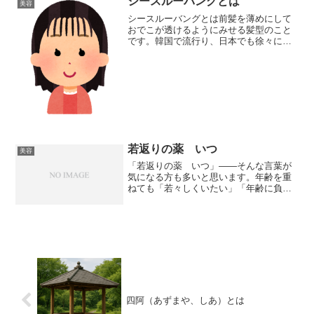
シースルーバングとは
美容
シースルーバングとは前髪を薄めにして
おでこが透けるようにみせる髪型のこと
です。韓国で流行り、日本でも徐々に人
気が出始めました。似合う人は一概には
言えませんが、丸顔系、頭がたまご型の
タイプの人は良く似合うようです。ロン
グからボブ系が最も似合う...
若返りの薬 いつ
美容
「若返りの薬 いつ」――そんな言葉が
気になる方も多いと思います。年齢を重
ねても「若々しくいたい」「年齢に負け
たくない」と感じるとき、「若返りの薬
って本当にあるの？」「いつ飲むべ
き？」といった疑問が湧いてきます。今
回は、「若返りの薬 いつ」と...
四阿（あずまや、しあ）とは