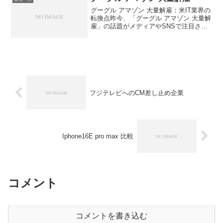
グーグル アマゾン 大量解雇：米IT業界の
転換点昨今、「グーグル アマゾン 大量解
雇」の話題がメディアやSNSで注目され
ています。AIへのシフトや広告収入の減
少など、背景には共通した環境変化があ
るようです。なぜ「グーグル アマゾン 大
量解雇...
フジテレビへのCM差し止め企業
Iphone16E pro max 比較
コメント
コメントを書き込む