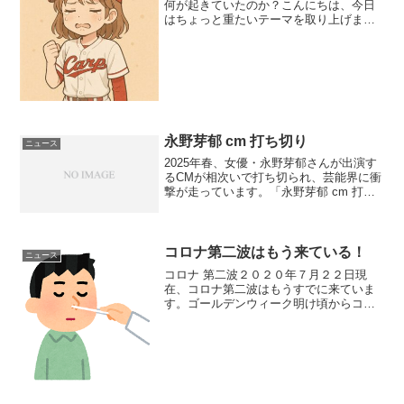
何が起きていたのか？こんにちは、今日
はちょっと重たいテーマを取り上げま
す。話題になっている「広陵高校 野球
部 不祥事」について、できるだけわか
りやすくまとめてみました。何が問題に
なったの？――暴力と性...
永野芽郁 cm 打ち切り
ニュース
2025年春、女優・永野芽郁さんが出演す
るCMが相次いで打ち切られ、芸能界に衝
撃が走っています。「永野芽郁 cm 打ち
切り」というキーワードが注目を集める
中、その背景や影響について詳しく見て
いきましょう。永野芽郁さんのCM打ち切
りの背景永野...
コロナ第二波はもう来ている！
ニュース
コロナ 第二波２０２０年７月２２日現
在、コロナ第二波はもうすでに来ていま
す。ゴールデンウィーク明け頃からコロ
ナ休業も復活してきてようやく経済が回
り始めお店や会社、学校も稼働し始め
た…と思ったらここにきて爆発的に感染
者が増えてきています。コロ...