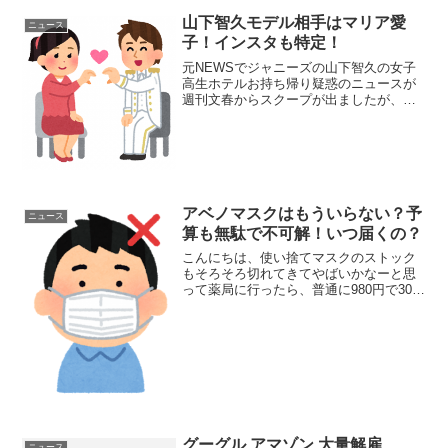
山下智久モデル相手はマリア愛
ニュース
子！インスタも特定！
元NEWSでジャニーズの山下智久の女子
高生ホテルお持ち帰り疑惑のニュースが
週刊文春からスクープが出ましたが、相
手はどうやら「マリア愛子」という人物
のようです。特定班によってニュースの
報道から数時間で特定までこぎつけまし
た。マリア愛子さんのイ...
アベノマスクはもういらない？予
ニュース
算も無駄で不可解！いつ届くの？
こんにちは、使い捨てマスクのストック
もそろそろ切れてきてやばいかなーと思
って薬局に行ったら、普通に980円で30枚
入りのマスクが普通に売ってて在庫も豊
富だったのでびっくりしました。そんな
情勢でゴールデンウィークも開けそうで
すが、アベノマスク...
グーグル アマゾン 大量解雇
ニュース