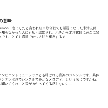
詞の意味
emon一色にしたと言われ紅白歌合戦でも話題になった米津玄師
を知らなかった人にも広く認知され、ハチから米津玄師に完全に変
です。とても繊細でかつ大胆と相反するメ...
アンビエントミュージックとも呼ばれる音楽のジャンルです。具体
ウンテンポ調でシンプルで静かなメロディ、という感じですかね。
聞いてくれ、と音が向かってくる感じなのに...