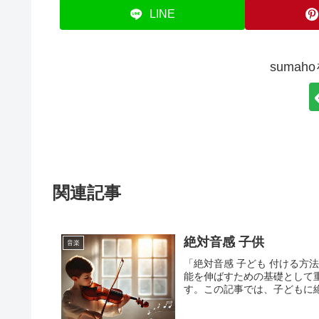
LINE
suma
関連記事
絶対音感 子供
音楽
「絶対音感 子ども 付ける
能を伸ばすための基礎として
す。この記事では、子どもに絶