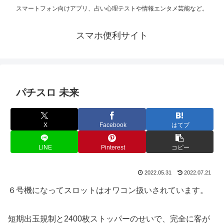
スマートフォン向けアプリ、占い心理テストや情報エンタメ芸能など。
スマホ便利サイト
パチスロ 未来
X
Facebook
はてブ
LINE
Pinterest
コピー
2022.05.31
2022.07.21
６号機になってスロットはオワコン扱いされています。
短期出玉規制と2400枚ストッパーのせいで、完全に客が