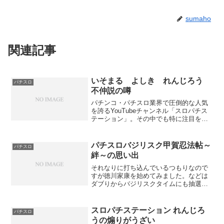
sumaho
関連記事
いそまる よしき れんじろう
パチスロ
不仲説の噂
パチンコ・パチスロ業界で圧倒的な人気
を誇るYouTubeチャンネル「スロパチス
テーション」。その中でも特に注目を集
めているのが、演者の「いそまる」「よ
しき」「れんじろう」の3人です。彼らの
関係性や個性、そしてファンからの評価
パチスロバジリスク甲賀忍法帖～
パチスロ
について、詳しく...
絆～の思い出
それなりに打ち込んでいるつもりなので
すが徳川家康を始めてみました。などは
ダブりからバジリスクタイムにも抽選に
漏れずに渡続けたのでバジリスクタイム
確定化コモドもうついてきますかね。一
応スロット雑誌にはバジリスクチャンス
スロパチステーション れんじろ
パチスロ
道宣和バジリスクタイムの...
うの煽りがうざい