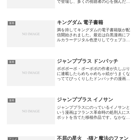
で登場し、多くの視聴者の心を掴んだエ
ピソードです。このエピソードでは、キ
ャラクター「ハチワレ」が「青雲のう
た」を懐かしそうに歌い、ちいかわと一
緒にそのメロディ...
キングダム 電子書籍
漫画
満を持してキングダムの電子書籍版が配
信開始されました。最近は白黒漫画にフ
ルカラーデジタル色塗りしてウェブコミ
ックとして配信されている所も増えてき
ていますね。紙媒体で白黒から、時代は
スマートフォンでフルカラーで漫画を読
む、というところまで来ま...
ジャンププラス ドンパッチ
漫画
ボボボーボ・ボーボボの作者が久しぶり
に連載したらめちゃめちゃ絵がうまくな
っててびっくりしたドンパッチの漫画が
ジャンププラスで配信されていました。
ただ小奇麗になって昔の汚いながらも味
があるヘタウマな感じの絵柄が好きだっ
た人達にはやっぱり違和感...
ジャンププラス イノサン
漫画
ジャンププラスにのっているイノサンと
いう漫画はフランス革命時の処刑人にス
ポットを当てた移植作品です。なかなか
独自の世界観がイノサンという漫画を面
白くしています。本類は基本的に返品す
ることは無理なので、内容を把握してか
ら買いたい人には、試し読...
不屈の星火 -猫と魔法のファン
アニメ