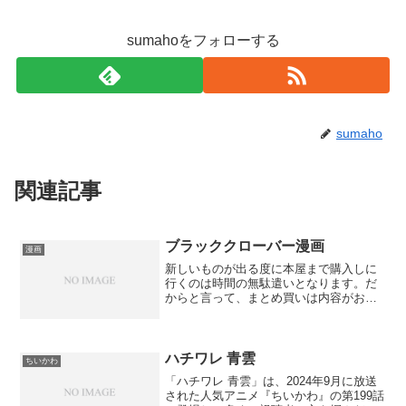
sumahoをフォローする
sumaho
関連記事
ブラッククローバー漫画
漫画
新しいものが出る度に本屋まで購入しに
行くのは時間の無駄遣いとなります。だ
からと言って、まとめ買いは内容がおそ
まつだった時の費用的・心理的ダメージ
が大きすぎます。電子コミックなら一冊
一冊買えるので、その点心配無用だと言
えます。評判となっている...
ハチワレ 青雲
ちいかわ
「ハチワレ 青雲」は、2024年9月に放送
された人気アニメ『ちいかわ』の第199話