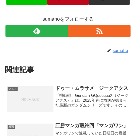
sumahoをフォローする
sumaho
関連記事
ドゥー・ムラサメ ジークアクス
アニメ
『機動戦士Gundam GQuuuuuuX（ジーク
アクス）』は、2025年春に放送が始まっ
た最新のガンダムシリーズです。その中
でも注目を集めているキャラクターが
「ドゥー・ムラサメ」です。彼女の登場
は物語に新たな展開をもたらし、多くの
ファンの...
圧勝マンガ最終回「マンガワン」
漫画
マンガワンで連載していた日曜日の看板