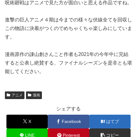
呪術廻戦はアニメで見た方が面白いと思える作品ですね。
進撃の巨人アニメ４期は今までの様々な伏線全てを回収し
この物語に決着がつくのでめちゃくちゃ楽しみにしていま
す。
漫画原作の諌山創さんこと作者も2021年の今年中に完結
すると公表し絶賛する、ファイナルシーズンを是非とも堪
能してください。
アニメ
漫画
シェアする
X
Facebook
はてブ
LINE
Pinterest
コピー