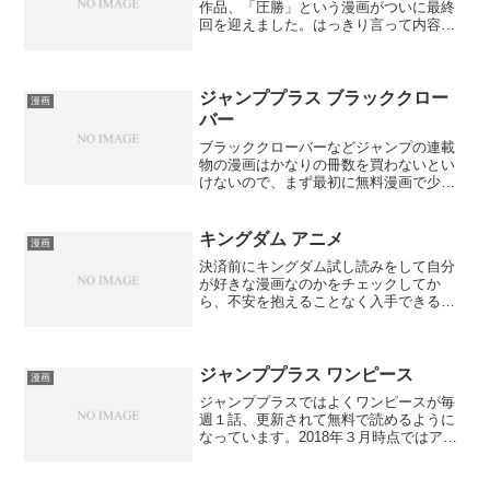
作品、「圧勝」という漫画がついに最終
回を迎えました。はっきり言って内容は
ないよう！の典型的な作品なので、色々
と語りたいことがあったのですが…。マ
ンガの感想のコメント欄が途中からずっ
と閉鎖されていて、他の読...
ジャンププラス ブラッククロー
漫画
バー
ブラッククローバーなどジャンプの連載
物の漫画はかなりの冊数を買わないとい
けないので、まず最初に無料漫画で少し
だけ読んでみるという人がほとんどで
す。やっぱりすぐに装丁買いするという
のは難しいことだと言えます。ここ最近
キングダム アニメ
漫画
はスマホを用いて楽しめるア...
決済前にキングダム試し読みをして自分
が好きな漫画なのかをチェックしてか
ら、不安を抱えることなく入手できるの
がアプリで読める漫画のメリットでしょ
う。支払いをする前にあらすじが分かる
ので失敗する心配はいりません。「スマ
ホなんかの画面では読みにく...
ジャンププラス ワンピース
漫画
ジャンププラスではよくワンピースが毎
週１話、更新されて無料で読めるように
なっています。2018年３月時点ではアラ
バスタ編になっていて、ああクロコダイ
ルだ、と昔を懐かしみながら読むのも乙
なものです。１～２年前までは単行本を