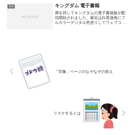
購入していたといった...
キングダム 電子書籍
漫画
満を持してキングダムの電子書籍版が配
信開始されました。最近は白黒漫画にフ
ルカラーデジタル色塗りしてウェブコミ
ックとして配信されている所も増えてき
ていますね。紙媒体で白黒から、時代は
スマートフォンでフルカラーで漫画を読
む、というところまで来ま...
「写像」ページのなぞなぞの答え
リスケするとは