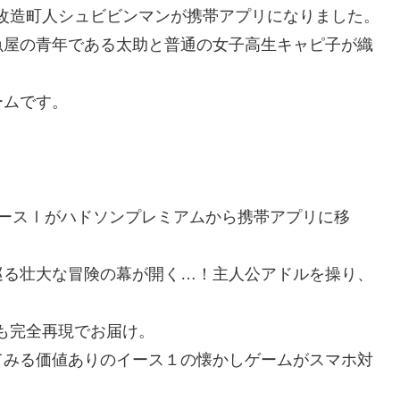
改造町人シュビビンマンが携帯アプリになりました。
魚屋の青年である太助と普通の女子高生キャピ子が織
ームです。
イースⅠがハドソンプレミアムから携帯アプリに移
巡る壮大な冒険の幕が開く…！主人公アドルを操り、
も完全再現でお届け。
てみる価値ありのイース１の懐かしゲームがスマホ対