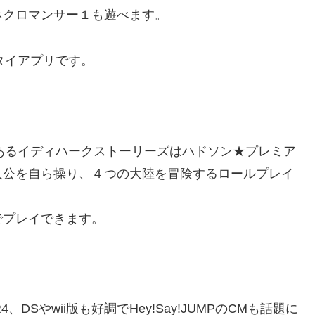
ネクロマンサー１も遊べます。
タイアプリです。
あるイディハークストーリーズはハドソン★プレミア
人公を自ら操り、４つの大陸を冒険するロールプレイ
でプレイできます。
Sやwii版も好調でHey!Say!JUMPのCMも話題に