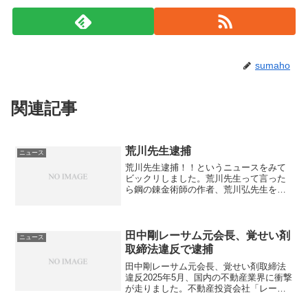
sumaho
関連記事
荒川先生逮捕
ニュース
荒川先生逮捕！！というニュースをみて
ビックリしました。荒川先生って言った
ら鋼の錬金術師の作者、荒川弘先生を思
い出しますよね。どうやら違って女性を
中傷するビラを作って周辺に貼り付けて
いた、専門学校の教員の人の苗字なよう
です。全然違うじゃん！！...
田中剛レーサム元会長、覚せい剤
ニュース
取締法違反で逮捕
田中剛レーサム元会長、覚せい剤取締法
違反2025年5月、国内の不動産業界に衝撃
が走りました。不動産投資会社「レーサ
ム」の創業者で元会長の田中剛氏（60）