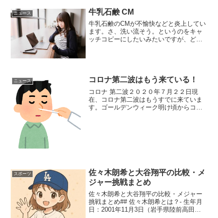
が、覚醒剤取締法違反および麻薬取締法
違反の疑いで逮捕されたのです。この事
牛乳石鹸 CM
ニュース
件は、企業のトッ...
牛乳石鹸のCMが不愉快などと炎上してい
ます。さ、洗い流そう。というのをキャ
ッチコピーにしたいみたいですが、どう
も作り手が何を伝えたいのかがいまいち
わからないと評判です。牛乳石鹸といえ
ばボディソープやシャンプー、赤箱や青
箱、はては赤ちゃん向け...
コロナ第二波はもう来ている！
ニュース
コロナ 第二波２０２０年７月２２日現
在、コロナ第二波はもうすでに来ていま
す。ゴールデンウィーク明け頃からコロ
ナ休業も復活してきてようやく経済が回
り始めお店や会社、学校も稼働し始め
た…と思ったらここにきて爆発的に感染
者が増えてきています。コロ...
佐々木朗希と大谷翔平の比較・メ
スポーツ
ジャー挑戦まとめ
佐々木朗希と大谷翔平の比較・メジャー
挑戦まとめ## 佐々木朗希とは？- 生年月
日：2001年11月3日（岩手県陸前高田市
出身）- 身長/体重：190cm / 85kg前後- 投