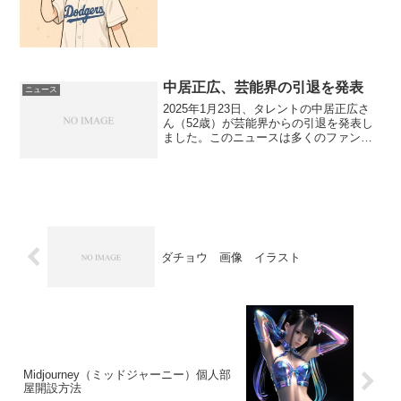
打：右投げ右打ち- 所属：千葉ロッテマリ
ーンズ（背番号17）- ...
中居正広、芸能界の引退を発表
ニュース
2025年1月23日、タレントの中居正広さ
ん（52歳）が芸能界からの引退を発表し
ました。このニュースは多くのファンに
衝撃を与え、SNS上では「中居くん」や
「SMAP」といった関連ワードがトレン
ド入りするなど、大きな話題となってい
ます。 中居...
ダチョウ 画像 イラスト
Midjourney（ミッドジャーニー）個人部
屋開設方法